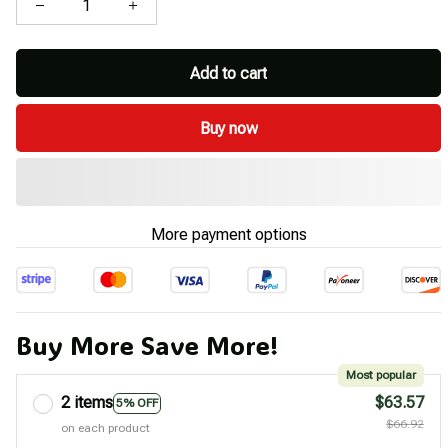
Add to cart
Buy now
More payment options
Buy More Save More!
Most popular
2 items
$63.57
5% OFF
$66.92
on each product