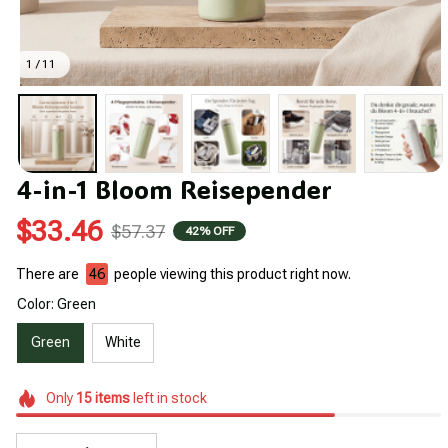
1 / 11
4-in-1 Bloom Reisepender
$33.46
$57.37
42% OFF
There are
44
people viewing this product right now.
Color: Green
Green
White
Only
15
items
left in stock